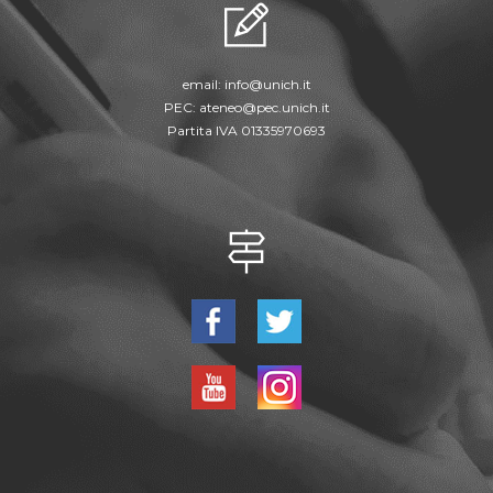
email:
info@unich.it
PEC:
ateneo@pec.unich.it
Partita IVA 01335970693