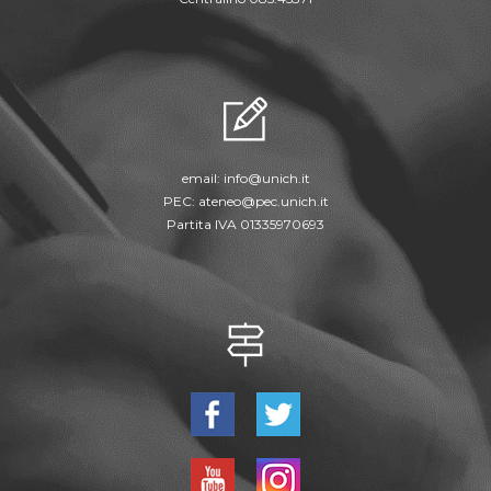
email:
info@unich.it
PEC:
ateneo@pec.unich.it
Partita IVA 01335970693