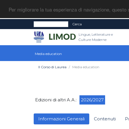
Per migliorare la tua esperienza di navigazione, questo s
Cerca
Lingue, Letterature e
Culture Moderne
Media education
Il Corso di Laurea
Media education
Edizioni di altri A.A.:
2026/2027
Informazioni Generali
Contenuti
P