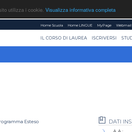
ito utilizza i cookie.
Visualizza informativa completa
Home Scuola
Home LINGUE
MyPage
Webmail 
IL CORSO DI LAUREA
ISCRIVERSI
STU
DATI I
rogramma Esteso
A.A.: