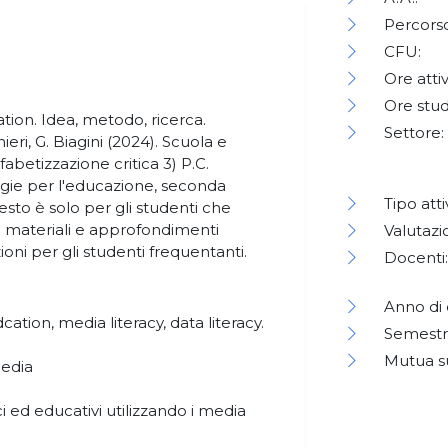
Percorso
CFU:
Ore attiv
Ore stud
ation. Idea, metodo, ricerca.
Settore:
eri, G. Biagini (2024). Scuola e
lfabetizzazione critica 3) P.C.
logie per l'educazione, seconda
Tipo atti
esto è solo per gli studenti che
ri materiali e approfondimenti
Valutazi
ioni per gli studenti frequentanti.
Docenti:
Anno di 
ation, media literacy, data literacy.
Semestr
Mutua s
media
i ed educativi utilizzando i media