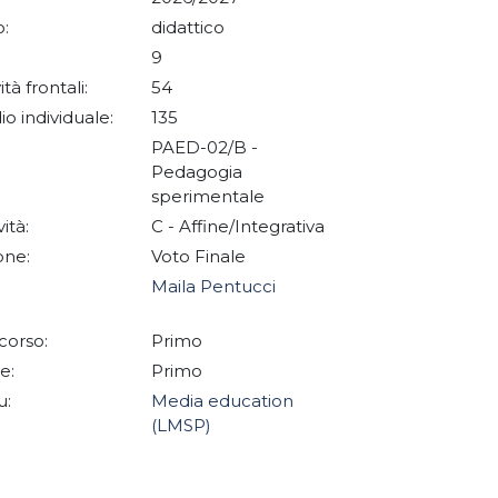
:
didattico
9
ità frontali:
54
io individuale:
135
PAED-02/B -
Pedagogia
sperimentale
vità:
C - Affine/Integrativa
one:
Voto Finale
Maila Pentucci
corso:
Primo
e:
Primo
u:
Media education
(LMSP)