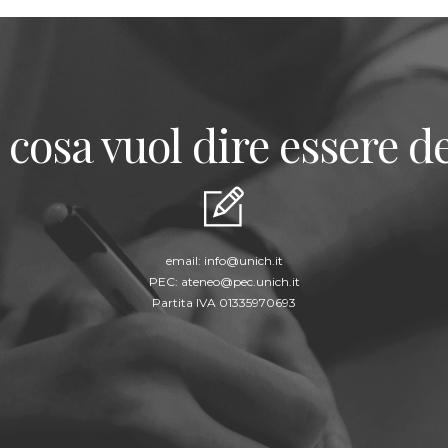
 cosa vuol dire essere de
email:
info@unich.it
PEC:
ateneo@pec.unich.it
Partita IVA 01335970693