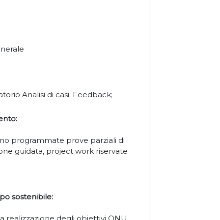
enerale
torio Analisi di casi; Feedback;
ento:
nno programmate prove parziali di
ssione guidata, project work riservate
po sostenibile:
 realizzazione degli obiettivi ONU