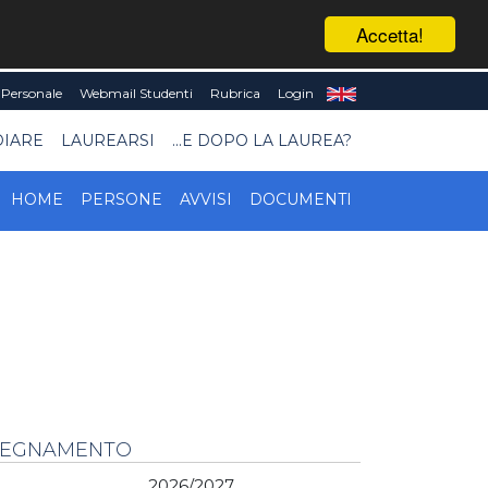
Accetta!
Personale
Webmail Studenti
Rubrica
Login
DIARE
LAUREARSI
...E DOPO LA LAUREA?
HOME
PERSONE
AVVISI
DOCUMENTI
NSEGNAMENTO
2026/2027