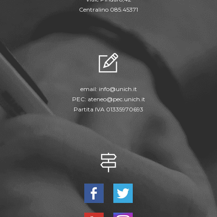
Centralino 085.45371
email:
info@unich.it
PEC:
ateneo@pec.unich.it
Partita IVA 01335970693