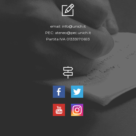
email:
info@unich.it
PEC:
ateneo@pec.unich.it
Partita IVA 01335970693