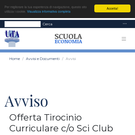
Per migliorare la tua esperienza di navigazione, questo sito
Accetta!
utilizza i cookie.
Visualizza informativa completa
Cerca
Home
Avvisi e Documenti
Avvisi
Avviso
Offerta Tirocinio
Curriculare c/o Sci Club