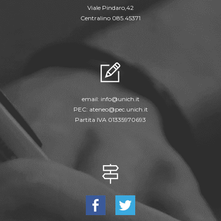
Viale Pindaro,42
Centralino 085.45371
email:
info@unich.it
PEC:
ateneo@pec.unich.it
Partita IVA 01335970693