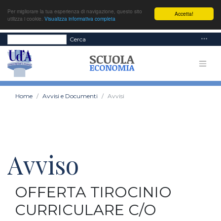
Per migliorare la tua esperienza di navigazione, questo sito
Accetta!
utilizza i cookie.
Visualizza informativa completa
Cerca
Home
Avvisi e Documenti
Avvisi
Avviso
OFFERTA TIROCINIO
CURRICULARE C/O