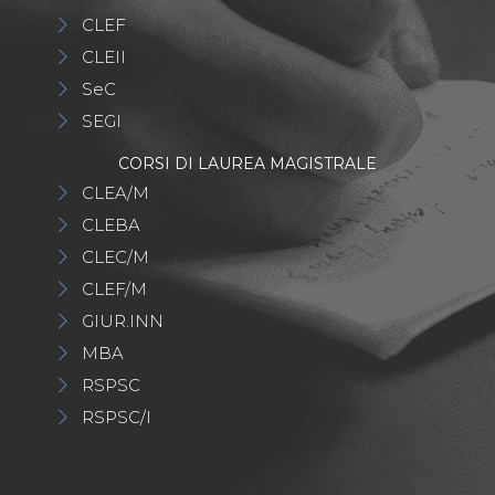
CLEF
CLEII
SeC
SEGI
CORSI DI LAUREA MAGISTRALE
CLEA/M
CLEBA
CLEC/M
CLEF/M
GIUR.INN
MBA
RSPSC
RSPSC/I