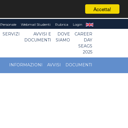
Accetta!
Personale
Webmail Studenti
Rubrica
Login
SERVIZI
AVVISI E
DOVE
CAREER
DOCUMENTI
SIAMO
DAY
SEAGS
2025
INFORMAZIONI
AVVISI
DOCUMENTI