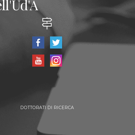
ll'Ud'A
DOTTORATI DI RICERCA