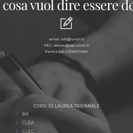
 cosa vuol dire essere de
email:
info@unich.it
PEC:
ateneo@pec.unich.it
Partita IVA 01335970693
CORSI DI LAUREA TRIENNALE
E
BA
CLEA
CLEC