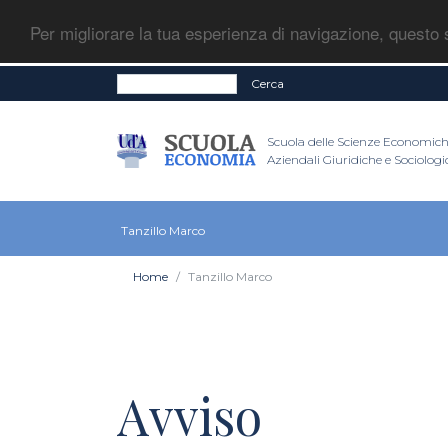
Per migliorare la tua esperienza di navigazione, questo s
Cerca
Scuola delle Scienze Economic
Aziendali Giuridiche e Sociolog
Tanzillo Marco
Home
Tanzillo Marco
Avviso