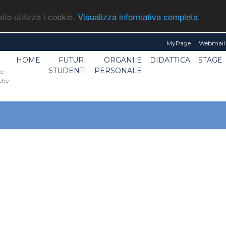
ito utilizza i cookie.
Visualizza informativa completa
MyPage
Webmail 
HOME
FUTURI
ORGANI E
DIDATTICA
STAGE
STUDENTI
PERSONALE
he
iche