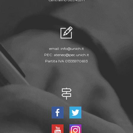
email:
info@unich.it
PEC:
ateneo@pec.unich.it
Partita IVA 01335970693