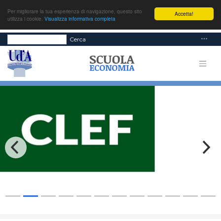
Per migliorare la tua esperienza di navigazione, questo sito
Accetta!
utilizza i cookie.
Visualizza informativa completa
Cerca